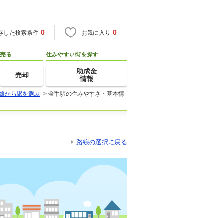
0
0
存した検索条件
お気に入り
売る
住みやすい街を探す
助成金
売却
情報
線から駅を選ぶ
>
金手駅の住みやすさ・基本情
路線の選択に戻る