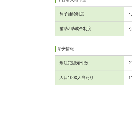
利子補給制度
補助 ⁄ 助成金制度
治安情報
刑法犯認知件数
2
人口1000人当たり
1