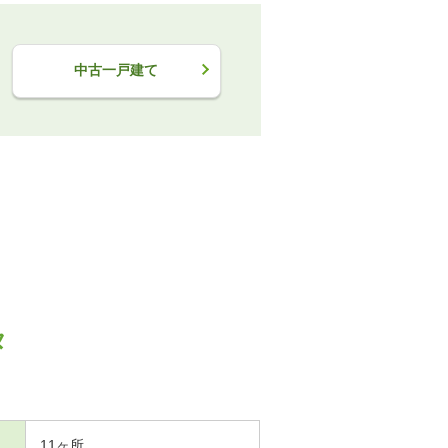
中古一戸建て
タ
11ヶ所