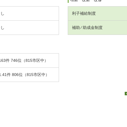
なし
利子補給制度
なし
補助 ⁄ 助成金制度
163件 746位（815市区中）
1.41件 806位（815市区中）