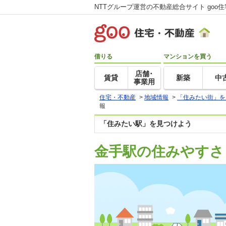
NTTグループ運営の不動産総合サイト goo
借りる
マンションを買う
店舗･
賃貸
新築
中
事業用
住宅・不動産
>
地域情報
>
「住みたい街」を
報
「住みたい駅」を見つけよう
金手駅の住みやすさ