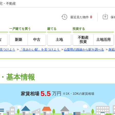
住宅・不動産
0
最近見た物件
保
一戸建てを買う
建てる
投資する
不動産
古
新築
中古
土地
土地活用
投資
見つけよう
>
「住みたい駅」を見つけよう
>
山梨県の路線から駅を調べる
>
身延
・基本情報
5.5
万円
家賃相場
※1K・1DKの家賃相場