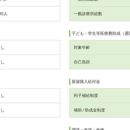
35人
一般診療所総数
子ども・学生等医療費助成（通
なし
対象年齢
なし
自己負担
新築購入給付金
なし
利子補給制度
なし
補助 ⁄ 助成金制度
増築・改築・改修