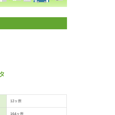
タ
12ヶ所
164ヶ所