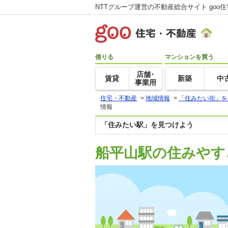
NTTグループ運営の不動産総合サイト goo
借りる
マンションを買う
店舗･
賃貸
新築
中
事業用
住宅・不動産
>
地域情報
>
「住みたい街」を
情報
「住みたい駅」を見つけよう
船平山駅の住みやす