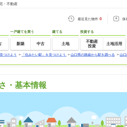
住宅・不動産
0
最近見た物件
保
一戸建てを買う
建てる
投資する
不動産
古
新築
中古
土地
土地活用
投資
見つけよう
>
「住みたい駅」を見つけよう
>
山口県の路線から駅を調べる
>
山口
さ・基本情報