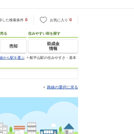
0
0
存した検索条件
お気に入り
売る
住みやすい街を探す
助成金
売却
情報
線から駅を選ぶ
>
船平山駅の住みやすさ・基本
路線の選択に戻る