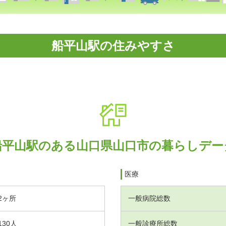
船平山駅の住みやすさ
船平山駅のある山口県山口市の暮らしデー
医療
2ヶ所
一般病院総数
130人
一般診療所総数