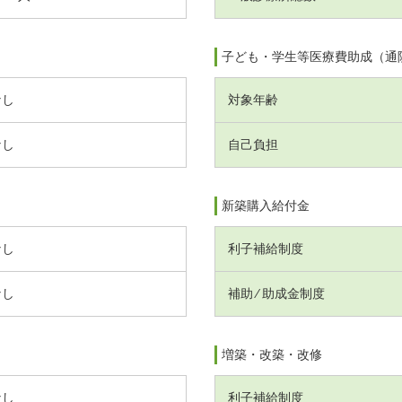
子ども・学生等医療費助成（通
なし
対象年齢
なし
自己負担
新築購入給付金
なし
利子補給制度
なし
補助 ⁄ 助成金制度
増築・改築・改修
なし
利子補給制度