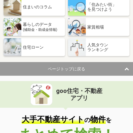
「住みたい街」
住まいのコラム
を見つけよう
暮らしのデータ
家賃相場
(補助金・助成金情報)
人気タウン
住宅ローン
ランキング
ページトップに戻る
goo住宅・不動産
アプリ
大手不動産サイト
物件
の
を