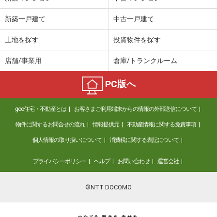
新築一戸建て
中古一戸建て
土地を探す
投資物件を探す
店舗/事業用
倉庫/トランクルーム
PC版へ
goo住宅・不動産とは
お客さまご利用端末からの情報の外部送信について
物件に関するお問合せの流れ
情報提供元
不動産情報に関する免責事項
個人情報の取り扱いについて
消費税に関する表記について
プライバシーポリシー
ヘルプ
お問い合わせ
運営会社
©NTT DOCOMO