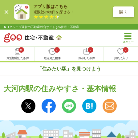
アプリ版はこちら
開く
複数社の物件を探せる！
NTTグループ運営の不動産総合サイト goo住宅・不動産
0
0
0
0
最近検索した条件
最近見た物件
保存した条件
お気に入り
「住みたい駅」を見つけよう
大河内駅の住みやすさ・基本情報