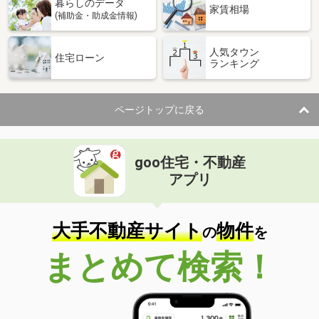
暮らしのデータ
家賃相場
(補助金・助成金情報)
人気タウン
住宅ローン
ランキング
ページトップに戻る
goo住宅・不動産
アプリ
大手不動産サイト
物件
の
を
まとめて検索！