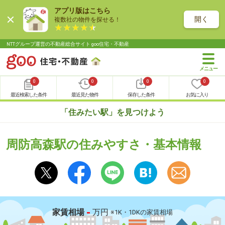
アプリ版はこちら
開く
複数社の物件を探せる！
NTTグループ運営の不動産総合サイト goo住宅・不動産
0
0
0
0
最近検索した条件
最近見た物件
保存した条件
お気に入り
「住みたい駅」を見つけよう
周防高森駅の住みやすさ・基本情報
-
家賃相場
万円
※1K・1DKの家賃相場