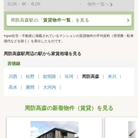
3LDK・4K・4LDK
-
物件一覧へ
周防高森駅の「
賃貸物件一覧
」を見る
※goo住宅・不動産に掲載されているマンションの賃貸物件の平均賃料（管理費・駐車
場代などを除く）を算出したものです。
周防高森駅周辺の駅から家賃相場を見る
岩徳線
川西
柱野
欽明路
玖珂
周防高森
米川
高水
勝間
大河内
周防高森の新着物件（賃貸）を見る