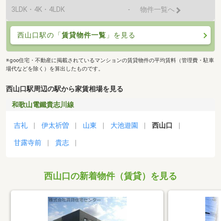
3LDK・4K・4LDK
-
物件一覧へ
西山口駅の「
賃貸物件一覧
」を見る
※goo住宅・不動産に掲載されているマンションの賃貸物件の平均賃料（管理費・駐車
場代などを除く）を算出したものです。
西山口駅周辺の駅から家賃相場を見る
和歌山電鐵貴志川線
吉礼
伊太祈曽
山東
大池遊園
西山口
甘露寺前
貴志
西山口の新着物件（賃貸）を見る