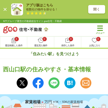
アプリ版はこちら
開く
複数社の物件を探せる！
NTTグループ運営の不動産総合サイト goo住宅・不動産
0
0
0
0
最近検索した条件
最近見た物件
保存した条件
お気に入り
「住みたい駅」を見つけよう
西山口駅の住みやすさ・基本情報
-
家賃相場
万円
※1K・1DKの家賃相場