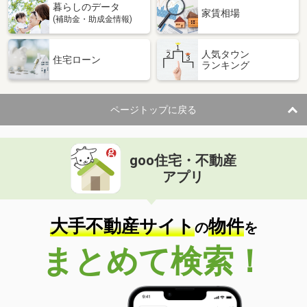
暮らしのデータ
家賃相場
(補助金・助成金情報)
人気タウン
住宅ローン
ランキング
ページトップに戻る
goo住宅・不動産
アプリ
大手不動産サイト
物件
の
を
まとめて検索！