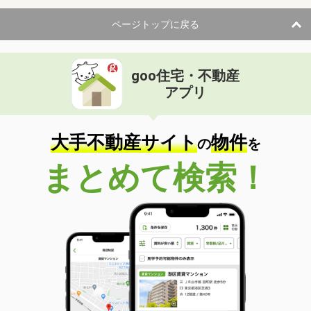
ページトップに戻る
goo住宅・不動産
アプリ
大手不動産サイト
物件
の
を
まとめて検索！