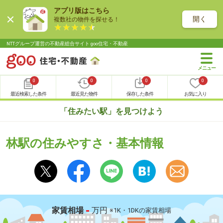
アプリ版はこちら
開く
複数社の物件を探せる！
NTTグループ運営の不動産総合サイト goo住宅・不動産
0
0
0
0
最近検索した条件
最近見た物件
保存した条件
お気に入り
「住みたい駅」を見つけよう
林駅の住みやすさ・基本情報
-
家賃相場
万円
※1K・1DKの家賃相場