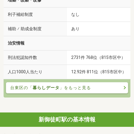
増築・改築・改修
利子補給制度
なし
補助 ⁄ 助成金制度
あり
治安情報
刑法犯認知件数
2731件 768位（815市区中）
人口1000人当たり
12.92件 811位（815市区中）
台東区の「
暮らしデータ
」をもっと見る
新御徒町駅の基本情報