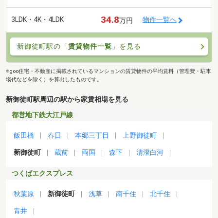
34.8
3LDK・4K・4LDK
物件一覧へ
万円
新御徒町駅の「
賃貸物件一覧
」を見る
※goo住宅・不動産に掲載されているマンションの賃貸物件の平均賃料（管理費・駐車
場代などを除く）を算出したものです。
新御徒町駅周辺の駅から家賃相場を見る
都営地下鉄大江戸線
飯田橋
春日
本郷三丁目
上野御徒町
新御徒町
蔵前
両国
森下
清澄白河
つくばエクスプレス
秋葉原
新御徒町
浅草
南千住
北千住
青井