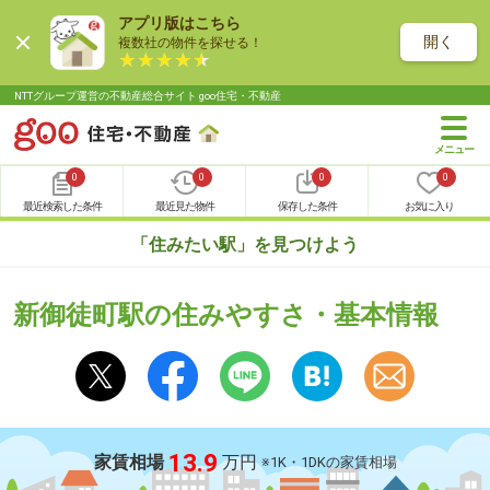
アプリ版はこちら
開く
複数社の物件を探せる！
NTTグループ運営の不動産総合サイト goo住宅・不動産
0
0
0
0
最近検索した条件
最近見た物件
保存した条件
お気に入り
「住みたい駅」を見つけよう
新御徒町駅の住みやすさ・基本情報
13.9
家賃相場
万円
※1K・1DKの家賃相場