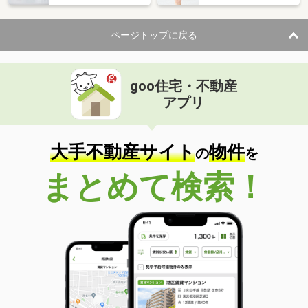
ページトップに戻る
goo住宅・不動産
アプリ
大手不動産サイト
物件
の
を
まとめて検索！