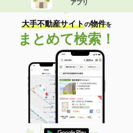
アプリ
大手不動産サイト
物件
の
を
まとめて検索！