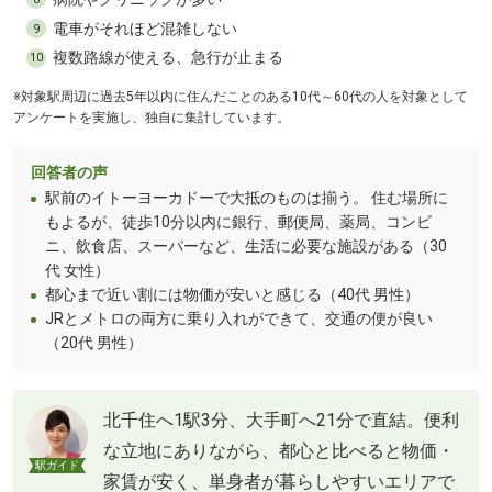
電車がそれほど混雑しない
9
複数路線が使える、急行が止まる
10
※対象駅周辺に過去5年以内に住んだことのある10代～60代の人を対象として
アンケートを実施し、独自に集計しています。
回答者の声
駅前のイトーヨーカドーで大抵のものは揃う。 住む場所に
もよるが、徒歩10分以内に銀行、郵便局、薬局、コンビ
ニ、飲食店、スーパーなど、生活に必要な施設がある（30
代 女性）
都心まで近い割には物価が安いと感じる（40代 男性）
JRとメトロの両方に乗り入れができて、交通の便が良い
（20代 男性）
北千住へ1駅3分、大手町へ21分で直結。便利
な立地にありながら、都心と比べると物価・
駅ガイド
家賃が安く、単身者が暮らしやすいエリアで