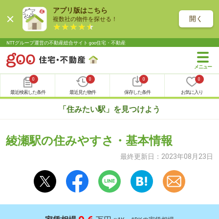
アプリ版はこちら
開く
複数社の物件を探せる！
NTTグループ運営の不動産総合サイト goo住宅・不動産
0
0
0
0
最近検索した条件
最近見た物件
保存した条件
お気に入り
「住みたい駅」を見つけよう
綾瀬駅の住みやすさ・基本情報
最終更新日：
2023年08月23日