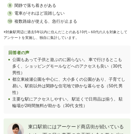
閑静で落ち着きがある
8
電車がそれほど混雑しない
9
複数路線が使える、急行が止まる
10
※対象駅周辺に過去5年以内に住んだことのある10代～60代の人を対象として
アンケートを実施し、独自に集計しています。
回答者の声
公園もあって子供と遊ぶのに困らない。 車で行けるとこも
多く、ショッピングモールなどへのアクセスも良い（30代
男性）
都立東綾瀬公園を中心に、大小多くの公園があり、子育てし
易い。駅前以外は閑静な住宅地で静かな暮らせる（50代 男
性）
主要な駅にアクセスしやすい。 駅近くで日用品は揃う。 駐
輪場が2時間無料が助かる（30代 女性）
東口駅前にはアーケード商店街が続いている