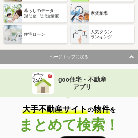
暮らしのデータ
家賃相場
(補助金・助成金情報)
人気タウン
住宅ローン
ランキング
ページトップに戻る
goo住宅・不動産
アプリ
大手不動産サイト
物件
の
を
まとめて検索！