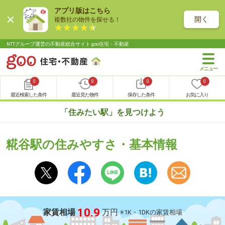
アプリ版はこちら
開く
複数社の物件を探せる！
NTTグループ運営の不動産総合サイト goo住宅・不動産
0
0
0
0
最近検索した条件
最近見た物件
保存した条件
お気に入り
「住みたい駅」を見つけよう
糀谷駅の住みやすさ・基本情報
10.9
家賃相場
万円
※1K・1DKの家賃相場