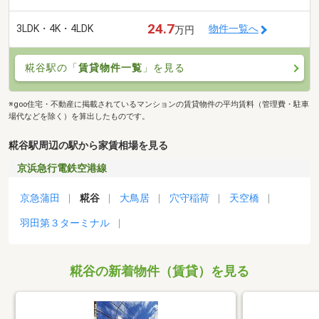
24.7
3LDK・4K・4LDK
物件一覧へ
万円
糀谷駅の「
賃貸物件一覧
」を見る
※goo住宅・不動産に掲載されているマンションの賃貸物件の平均賃料（管理費・駐車
場代などを除く）を算出したものです。
糀谷駅周辺の駅から家賃相場を見る
京浜急行電鉄空港線
京急蒲田
糀谷
大鳥居
穴守稲荷
天空橋
羽田第３ターミナル
糀谷の新着物件（賃貸）を見る