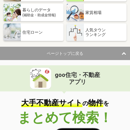
暮らしのデータ
家賃相場
(補助金・助成金情報)
人気タウン
住宅ローン
ランキング
ページトップに戻る
goo住宅・不動産
アプリ
大手不動産サイト
物件
の
を
まとめて検索！