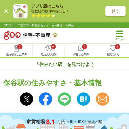
アプリ版はこちら
開く
複数社の物件を探せる！
NTTグループ運営の不動産総合サイト goo住宅・不動産
0
0
0
0
最近検索した条件
最近見た物件
保存した条件
お気に入り
「住みたい駅」を見つけよう
保谷駅の住みやすさ・基本情報
8.1
家賃相場
万円
※1K・1DKの家賃相場