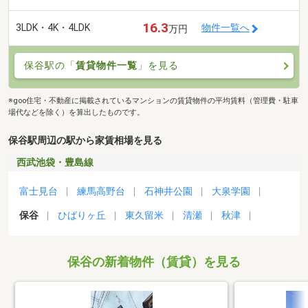
16.3
3LDK・4K・4LDK
物件一覧へ
万円
保谷駅の「
賃貸物件一覧
」を見る
※goo住宅・不動産に掲載されているマンションの賃貸物件の平均賃料（管理費・駐車
場代などを除く）を算出したものです。
保谷駅周辺の駅から家賃相場を見る
西武池袋・豊島線
富士見台
練馬高野台
石神井公園
大泉学園
保谷
ひばりヶ丘
東久留米
清瀬
秋津
保谷の新着物件（賃貸）を見る