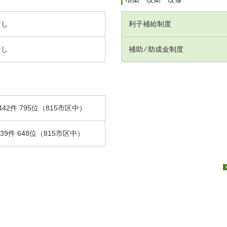
なし
利子補給制度
なし
補助 ⁄ 助成金制度
442件 795位（815市区中）
.39件 648位（815市区中）