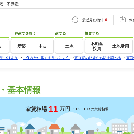
住宅・不動産
0
最近見た物件
保
一戸建てを買う
建てる
投資する
不動産
古
新築
中古
土地
土地活用
投資
見つけよう
>
「住みたい駅」を見つけよう
>
東京都の路線から駅を調べる
>
東武
・基本情報
11
万円
家賃相場
※1K・1DKの家賃相場