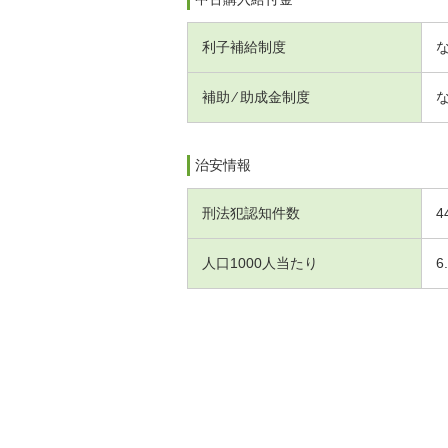
利子補給制度
補助 ⁄ 助成金制度
治安情報
刑法犯認知件数
4
人口1000人当たり
6