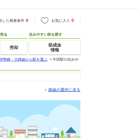
0
0
存した検索条件
お気に入り
売る
住みやすい街を探す
助成金
売却
情報
伊勢崎・大師線から駅を選ぶ
>
牛田駅の住みや
路線の選択に戻る