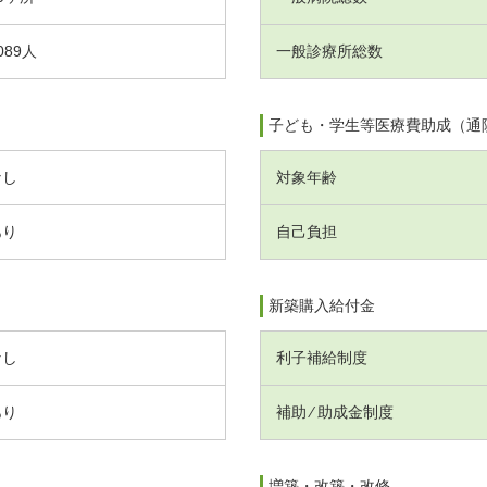
089人
一般診療所総数
子ども・学生等医療費助成（通
なし
対象年齢
あり
自己負担
新築購入給付金
なし
利子補給制度
あり
補助 ⁄ 助成金制度
増築・改築・改修