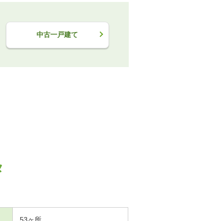
中古一戸建て
タ
53ヶ所