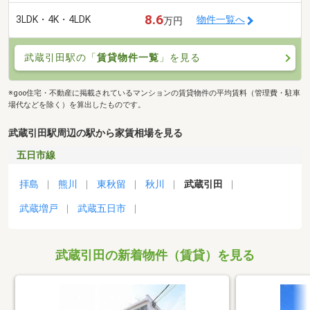
8.6
3LDK・4K・4LDK
物件一覧へ
万円
武蔵引田駅の「
賃貸物件一覧
」を見る
※goo住宅・不動産に掲載されているマンションの賃貸物件の平均賃料（管理費・駐車
場代などを除く）を算出したものです。
武蔵引田駅周辺の駅から家賃相場を見る
五日市線
拝島
熊川
東秋留
秋川
武蔵引田
武蔵増戸
武蔵五日市
武蔵引田の新着物件（賃貸）を見る