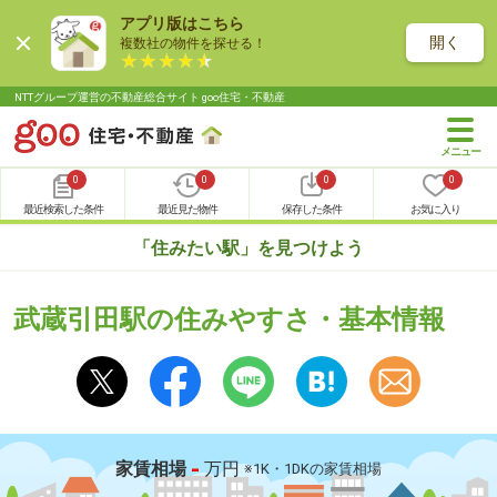
アプリ版はこちら
開く
複数社の物件を探せる！
NTTグループ運営の不動産総合サイト goo住宅・不動産
0
0
0
0
最近検索した条件
最近見た物件
保存した条件
お気に入り
「住みたい駅」を見つけよう
武蔵引田駅の住みやすさ・基本情報
-
家賃相場
万円
※1K・1DKの家賃相場