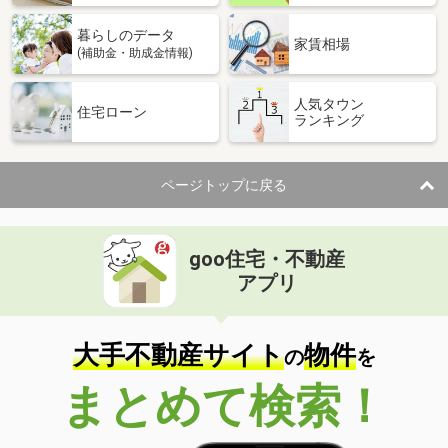
暮らしのデータ
家賃相場
(補助金・助成金情報)
人気タウン
住宅ローン
ランキング
ページトップに戻る
goo住宅・不動産
アプリ
大手不動産サイト
物件
の
を
まとめて検索！