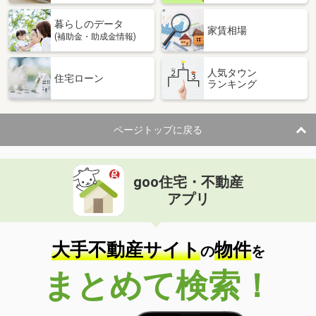
暮らしのデータ
家賃相場
(補助金・助成金情報)
人気タウン
住宅ローン
ランキング
ページトップに戻る
goo住宅・不動産
アプリ
大手不動産サイト
物件
の
を
まとめて検索！