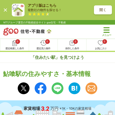
アプリ版はこちら
開く
複数社の物件を探せる！
NTTグループ運営の不動産総合サイト goo住宅・不動産
0
0
0
0
最近検索した条件
最近見た物件
保存した条件
お気に入り
「住みたい駅」を見つけよう
鮎喰駅の住みやすさ・基本情報
3.2
家賃相場
万円
※1K・1DKの家賃相場