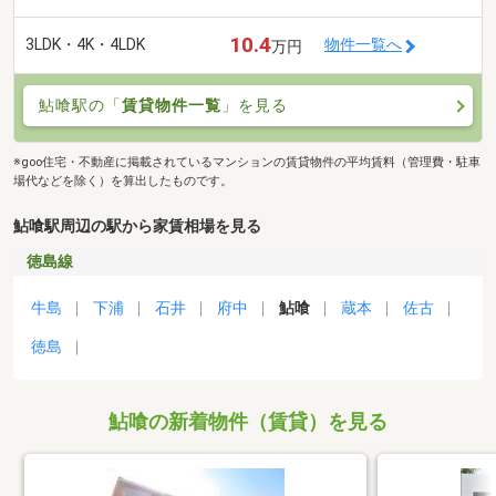
10.4
3LDK・4K・4LDK
物件一覧へ
万円
鮎喰駅の「
賃貸物件一覧
」を見る
※goo住宅・不動産に掲載されているマンションの賃貸物件の平均賃料（管理費・駐車
場代などを除く）を算出したものです。
鮎喰駅周辺の駅から家賃相場を見る
徳島線
牛島
下浦
石井
府中
鮎喰
蔵本
佐古
徳島
鮎喰の新着物件（賃貸）を見る