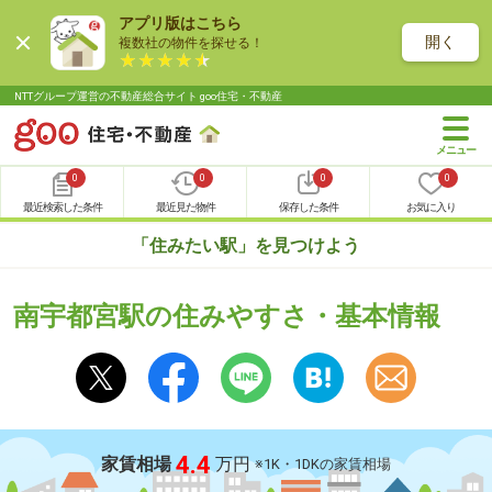
アプリ版はこちら
開く
複数社の物件を探せる！
NTTグループ運営の不動産総合サイト goo住宅・不動産
0
0
0
0
最近検索した条件
最近見た物件
保存した条件
お気に入り
「住みたい駅」を見つけよう
南宇都宮駅の住みやすさ・基本情報
4.4
家賃相場
万円
※1K・1DKの家賃相場