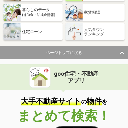
暮らしのデータ
家賃相場
(補助金・助成金情報)
人気タウン
住宅ローン
ランキング
ページトップに戻る
goo住宅・不動産
アプリ
大手不動産サイト
物件
の
を
まとめて検索！