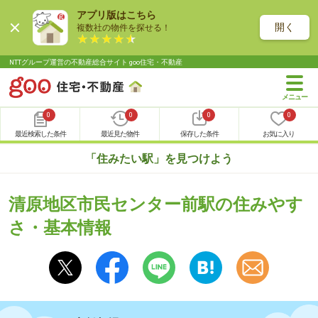
アプリ版はこちら
開く
複数社の物件を探せる！
NTTグループ運営の不動産総合サイト goo住宅・不動産
0
0
0
0
最近検索した条件
最近見た物件
保存した条件
お気に入り
「住みたい駅」を見つけよう
清原地区市民センター前駅の住みやす
さ・基本情報