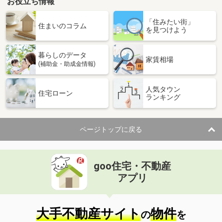
お役立ち情報
「住みたい街」
住まいのコラム
を見つけよう
暮らしのデータ
家賃相場
(補助金・助成金情報)
人気タウン
住宅ローン
ランキング
ページトップに戻る
goo住宅・不動産
アプリ
大手不動産サイト
物件
の
を