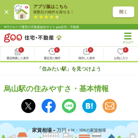
アプリ版はこちら
開く
複数社の物件を探せる！
NTTグループ運営の不動産総合サイト goo住宅・不動産
0
0
0
0
最近検索した条件
最近見た物件
保存した条件
お気に入り
「住みたい駅」を見つけよう
烏山駅の住みやすさ・基本情報
-
家賃相場
万円
※1K・1DKの家賃相場