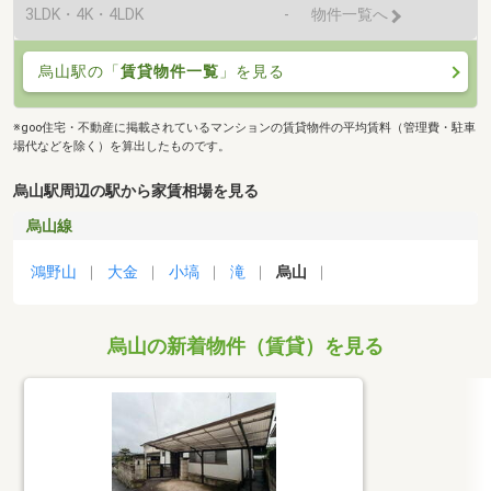
3LDK・4K・4LDK
-
物件一覧へ
烏山駅の「
賃貸物件一覧
」を見る
※goo住宅・不動産に掲載されているマンションの賃貸物件の平均賃料（管理費・駐車
場代などを除く）を算出したものです。
烏山駅周辺の駅から家賃相場を見る
烏山線
鴻野山
大金
小塙
滝
烏山
烏山の新着物件（賃貸）を見る