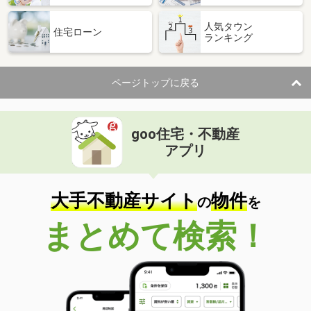
人気タウン
住宅ローン
ランキング
ページトップに戻る
goo住宅・不動産
アプリ
大手不動産サイト
物件
の
を
まとめて検索！