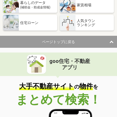
暮らしのデータ
家賃相場
(補助金・助成金情報)
人気タウン
住宅ローン
ランキング
ページトップに戻る
goo住宅・不動産
アプリ
大手不動産サイト
物件
の
を
まとめて検索！