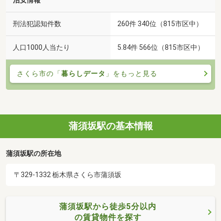
治安情報
刑法犯認知件数
260件 340位（815市区中）
人口1000人当たり
5.84件 566位（815市区中）
さくら市の「
暮らしデータ
」をもっと見る
蒲須坂駅の基本情報
蒲須坂駅の所在地
〒329-1332 栃木県さくら市蒲須坂
蒲須坂駅から徒歩5分以内
の賃貸物件を探す