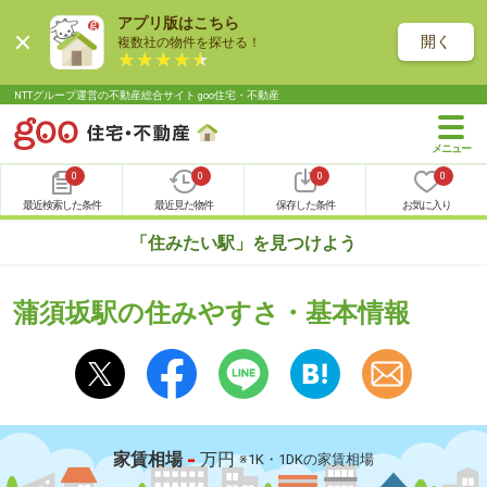
アプリ版はこちら
開く
複数社の物件を探せる！
NTTグループ運営の不動産総合サイト goo住宅・不動産
0
0
0
0
最近検索した条件
最近見た物件
保存した条件
お気に入り
「住みたい駅」を見つけよう
蒲須坂駅の住みやすさ・基本情報
-
家賃相場
万円
※1K・1DKの家賃相場