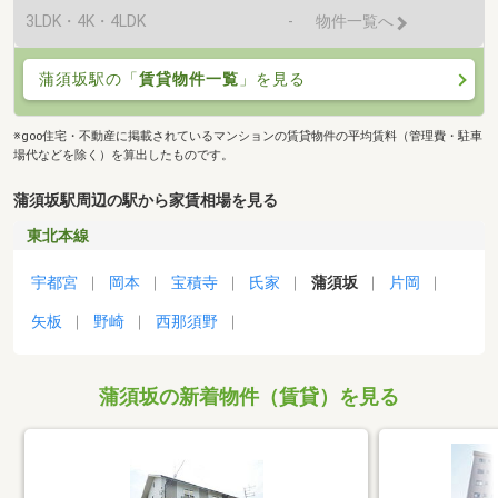
3LDK・4K・4LDK
-
物件一覧へ
蒲須坂駅の「
賃貸物件一覧
」を見る
※goo住宅・不動産に掲載されているマンションの賃貸物件の平均賃料（管理費・駐車
場代などを除く）を算出したものです。
蒲須坂駅周辺の駅から家賃相場を見る
東北本線
宇都宮
岡本
宝積寺
氏家
蒲須坂
片岡
矢板
野崎
西那須野
蒲須坂の新着物件（賃貸）を見る