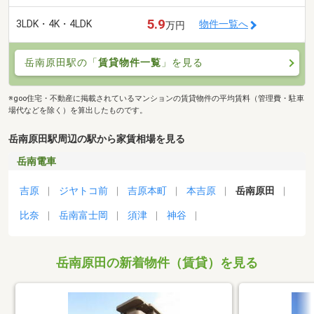
5.9
3LDK・4K・4LDK
物件一覧へ
万円
岳南原田駅の「
賃貸物件一覧
」を見る
※goo住宅・不動産に掲載されているマンションの賃貸物件の平均賃料（管理費・駐車
場代などを除く）を算出したものです。
岳南原田駅周辺の駅から家賃相場を見る
岳南電車
吉原
ジヤトコ前
吉原本町
本吉原
岳南原田
比奈
岳南富士岡
須津
神谷
岳南原田の新着物件（賃貸）を見る