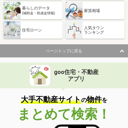
暮らしのデータ
家賃相場
(補助金・助成金情報)
人気タウン
住宅ローン
ランキング
ページトップに戻る
goo住宅・不動産
アプリ
大手不動産サイト
物件
の
を
まとめて検索！