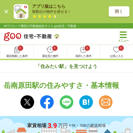
アプリ版はこちら
開く
複数社の物件を探せる！
NTTグループ運営の不動産総合サイト goo住宅・不動産
0
0
0
0
最近検索した条件
最近見た物件
保存した条件
お気に入り
「住みたい駅」を見つけよう
岳南原田駅の住みやすさ・基本情報
3.9
家賃相場
万円
※1K・1DKの家賃相場