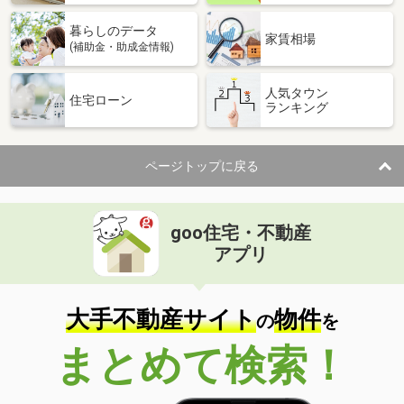
暮らしのデータ
家賃相場
(補助金・助成金情報)
人気タウン
住宅ローン
ランキング
ページトップに戻る
goo住宅・不動産
アプリ
大手不動産サイト
物件
の
を
まとめて検索！