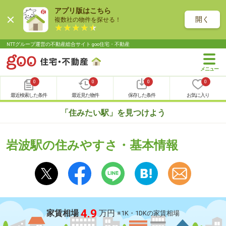
アプリ版はこちら
開く
複数社の物件を探せる！
NTTグループ運営の不動産総合サイト goo住宅・不動産
0
0
0
0
最近検索した条件
最近見た物件
保存した条件
お気に入り
「住みたい駅」を見つけよう
岩波駅の住みやすさ・基本情報
4.9
家賃相場
万円
※1K・1DKの家賃相場