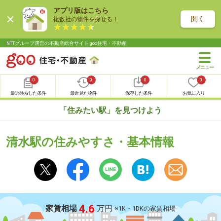
アプリ版はこちら
開く
複数社の物件を探せる！
NTTグループ運営の不動産総合サイト goo住宅・不動産
0
0
0
0
最近検索した条件
最近見た物件
保存した条件
お気に入り
「住みたい駅」を見つけよう
清水駅の住みやすさ・基本情報
4.6
家賃相場
万円
※1K・1DKの家賃相場