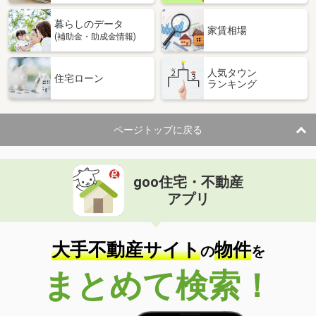
暮らしのデータ
家賃相場
(補助金・助成金情報)
人気タウン
住宅ローン
ランキング
ページトップに戻る
goo住宅・不動産
アプリ
大手不動産サイト
物件
の
を
まとめて検索！