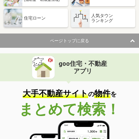
人気タウン
住宅ローン
ランキング
ページトップに戻る
goo住宅・不動産
アプリ
大手不動産サイト
物件
の
を
まとめて検索！