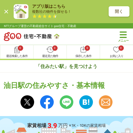
アプリ版はこちら
開く
複数社の物件を探せる！
NTTグループ運営の不動産総合サイト goo住宅・不動産
0
0
0
0
最近検索した条件
最近見た物件
保存した条件
お気に入り
「住みたい駅」を見つけよう
油日駅の住みやすさ・基本情報
3.9
家賃相場
万円
※1K・1DKの家賃相場