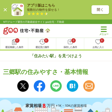
アプリ版はこちら
開く
複数社の物件を探せる！
NTTグループ運営の不動産総合サイト goo住宅・不動産
0
0
0
0
最近検索した条件
最近見た物件
保存した条件
お気に入り
「住みたい駅」を見つけよう
三郷駅の住みやすさ・基本情報
8
家賃相場
万円
※1K・1DKの家賃相場