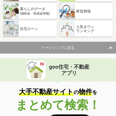
暮らしのデータ
家賃相場
(補助金・助成金情報)
人気タウン
住宅ローン
ランキング
ページトップに戻る
goo住宅・不動産
アプリ
大手不動産サイト
物件
の
を
まとめて検索！