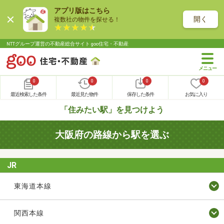
アプリ版はこちら
開く
複数社の物件を探せる！
NTTグループ運営の不動産総合サイト goo住宅・不動産
0
0
0
0
最近検索した条件
最近見た物件
保存した条件
お気に入り
「住みたい駅」を見つけよう
大阪府の路線から駅を選ぶ
JR
東海道本線
関西本線