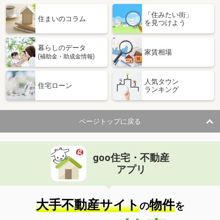
「住みたい街」
住まいのコラム
を見つけよう
暮らしのデータ
家賃相場
(補助金・助成金情報)
人気タウン
住宅ローン
ランキング
ページトップに戻る
goo住宅・不動産
アプリ
大手不動産サイト
物件
の
を