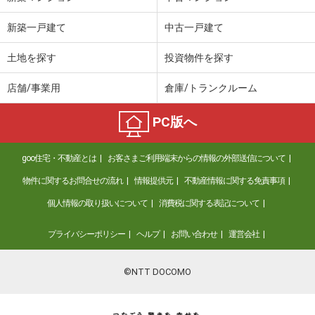
新築一戸建て
中古一戸建て
土地を探す
投資物件を探す
店舗/事業用
倉庫/トランクルーム
PC版へ
goo住宅・不動産とは
お客さまご利用端末からの情報の外部送信について
物件に関するお問合せの流れ
情報提供元
不動産情報に関する免責事項
個人情報の取り扱いについて
消費税に関する表記について
プライバシーポリシー
ヘルプ
お問い合わせ
運営会社
©NTT DOCOMO