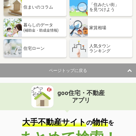
「住みたい街」
住まいのコラム
を見つけよう
暮らしのデータ
家賃相場
(補助金・助成金情報)
人気タウン
住宅ローン
ランキング
ページトップに戻る
goo住宅・不動産
アプリ
大手不動産サイト
物件
の
を