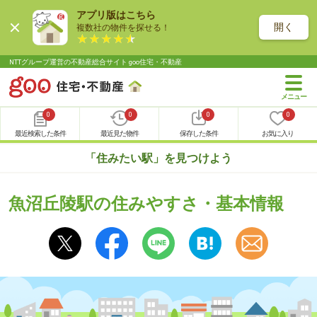
アプリ版はこちら
開く
複数社の物件を探せる！
NTTグループ運営の不動産総合サイト goo住宅・不動産
0
0
0
0
最近検索した条件
最近見た物件
保存した条件
お気に入り
「住みたい駅」を見つけよう
魚沼丘陵駅の住みやすさ・基本情報