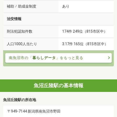
補助 ⁄ 助成金制度
あり
治安情報
刑法犯認知件数
174件 249位（815市区中）
人口1000人当たり
3.17件 165位（815市区中）
南魚沼市の「
暮らしデータ
」をもっと見る
魚沼丘陵駅の基本情報
魚沼丘陵駅の所在地
〒949-7144 新潟県南魚沼市野田