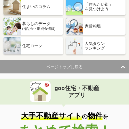
「住みたい街」
住まいのコラム
を見つけよう
暮らしのデータ
家賃相場
(補助金・助成金情報)
人気タウン
住宅ローン
ランキング
ページトップに戻る
goo住宅・不動産
アプリ
大手不動産サイト
物件
の
を