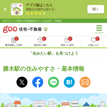
アプリ版はこちら
開く
複数社の物件を探せる！
NTTグループ運営の不動産総合サイト goo住宅・不動産
0
0
0
0
最近検索した条件
最近見た物件
保存した条件
お気に入り
「住みたい駅」を見つけよう
勝木駅の住みやすさ・基本情報