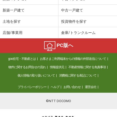
新築一戸建て
中古一戸建て
土地を探す
投資物件を探す
店舗/事業用
倉庫/トランクルーム
PC版へ
goo住宅・不動産とは
お客さまご利用端末からの情報の外部送信について
物件に関するお問合せの流れ
情報提供元
不動産情報に関する免責事項
個人情報の取り扱いについて
消費税に関する表記について
プライバシーポリシー
ヘルプ
お問い合わせ
運営会社
©NTT DOCOMO