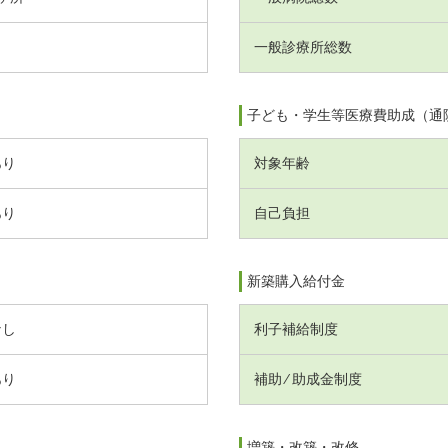
一般診療所総数
子ども・学生等医療費助成（通
あり
対象年齢
あり
自己負担
新築購入給付金
なし
利子補給制度
あり
補助 ⁄ 助成金制度
増築・改築・改修