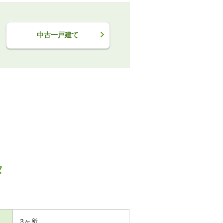
中古一戸建て
タ
3ヶ所