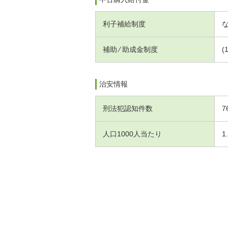
利子補給制度
補助 ⁄ 助成金制度
(
治安情報
刑法犯認知件数
7
人口1000人当たり
1