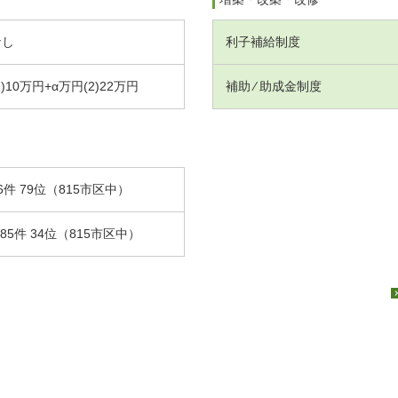
なし
利子補給制度
1)10万円+α万円(2)22万円
補助 ⁄ 助成金制度
6件 79位（815市区中）
.85件 34位（815市区中）