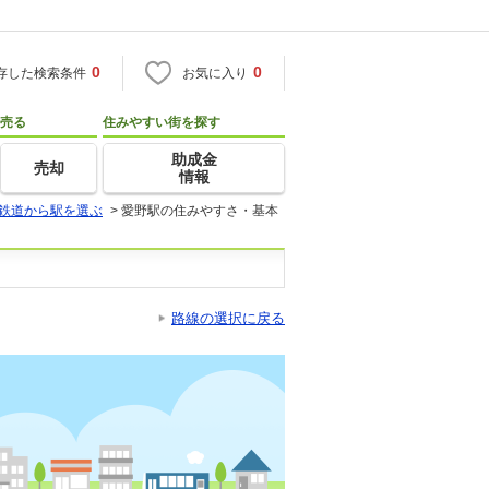
0
0
存した検索条件
お気に入り
売る
住みやすい街を探す
助成金
売却
情報
鉄道から駅を選ぶ
>
愛野駅の住みやすさ・基本
路線の選択に戻る