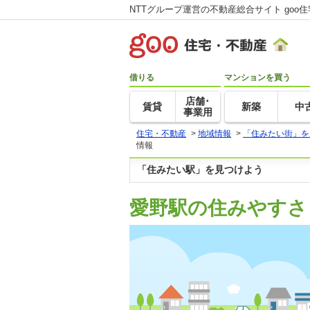
NTTグループ運営の不動産総合サイト goo
借りる
マンションを買う
店舗･
賃貸
新築
中
事業用
住宅・不動産
>
地域情報
>
「住みたい街」を
情報
「住みたい駅」を見つけよう
愛野駅の住みやすさ