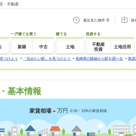
住宅・不動産
0
最近見た物件
保
一戸建てを買う
建てる
投資する
不動産
古
新築
中古
土地
土地活用
投資
見つけよう
>
「住みたい駅」を見つけよう
>
長崎県の路線から駅を調べる
>
島原
・基本情報
-
万円
家賃相場
※1K・1DKの家賃相場