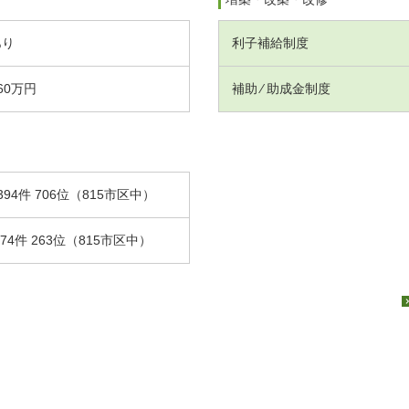
あり
利子補給制度
60万円
補助 ⁄ 助成金制度
394件 706位（815市区中）
.74件 263位（815市区中）