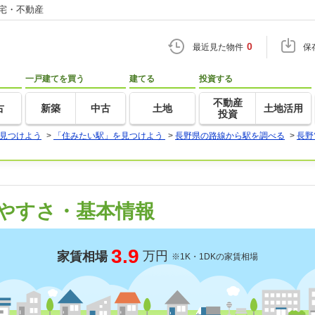
住宅・不動産
0
最近見た物件
保
一戸建てを買う
建てる
投資する
不動産
古
新築
中古
土地
土地活用
投資
見つけよう
>
「住みたい駅」を見つけよう
>
長野県の路線から駅を調べる
>
長野
やすさ・基本情報
3.9
万円
家賃相場
※1K・1DKの家賃相場