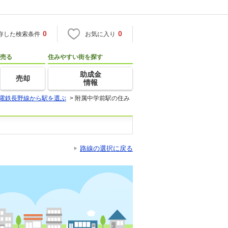
0
0
存した検索条件
お気に入り
売る
住みやすい街を探す
助成金
売却
情報
電鉄長野線から駅を選ぶ
>
附属中学前駅の住み
路線の選択に戻る