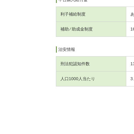
利子補給制度
補助 ⁄ 助成金制度
1
治安情報
刑法犯認知件数
1
人口1000人当たり
3