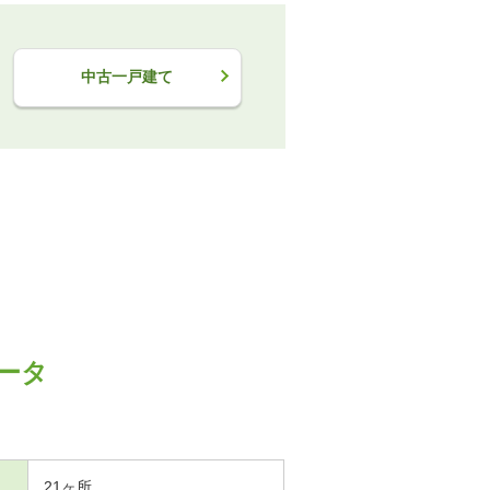
中古一戸建て
ータ
21ヶ所