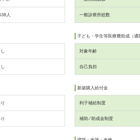
638人
一般診療所総数
子ども・学生等医療費助成（通
なし
対象年齢
なし
自己負担
新築購入給付金
あり
利子補給制度
あり
補助 ⁄ 助成金制度
増築・改築・改修