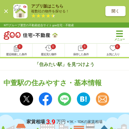
アプリ版はこちら
開く
複数社の物件を探せる！
NTTグループ運営の不動産総合サイト goo住宅・不動産
0
0
0
0
最近検索した条件
最近見た物件
保存した条件
お気に入り
「住みたい駅」を見つけよう
中萱駅の住みやすさ・基本情報
3.9
家賃相場
万円
※1K・1DKの家賃相場