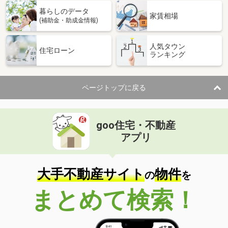
暮らしのデータ
家賃相場
(補助金・助成金情報)
人気タウン
住宅ローン
ランキング
ページトップに戻る
goo住宅・不動産
アプリ
大手不動産サイト
物件
の
を
まとめて検索！