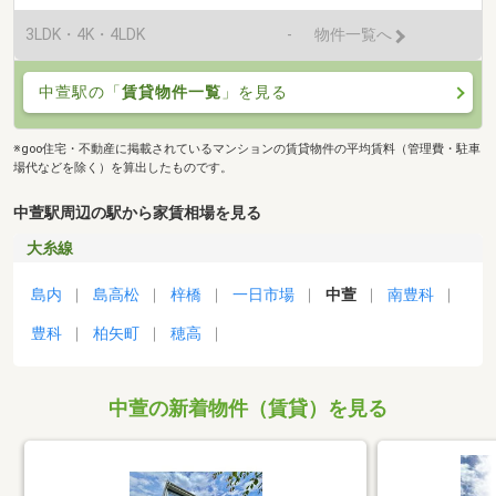
3LDK・4K・4LDK
-
物件一覧へ
中萱駅の「
賃貸物件一覧
」を見る
※goo住宅・不動産に掲載されているマンションの賃貸物件の平均賃料（管理費・駐車
場代などを除く）を算出したものです。
中萱駅周辺の駅から家賃相場を見る
大糸線
島内
島高松
梓橋
一日市場
中萱
南豊科
豊科
柏矢町
穂高
中萱の新着物件（賃貸）を見る