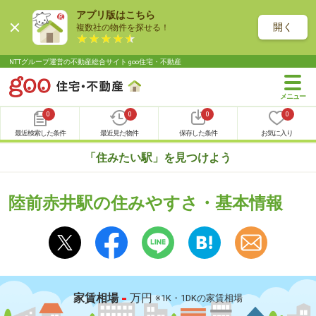
アプリ版はこちら
開く
複数社の物件を探せる！
NTTグループ運営の不動産総合サイト goo住宅・不動産
0
0
0
0
最近検索した条件
最近見た物件
保存した条件
お気に入り
「住みたい駅」を見つけよう
陸前赤井駅の住みやすさ・基本情報
-
家賃相場
万円
※1K・1DKの家賃相場