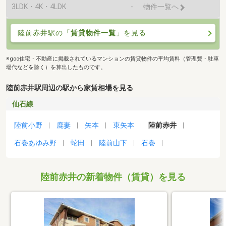
3LDK・4K・4LDK
-
物件一覧へ
陸前赤井駅の「
賃貸物件一覧
」を見る
※goo住宅・不動産に掲載されているマンションの賃貸物件の平均賃料（管理費・駐車
場代などを除く）を算出したものです。
陸前赤井駅周辺の駅から家賃相場を見る
仙石線
陸前小野
鹿妻
矢本
東矢本
陸前赤井
石巻あゆみ野
蛇田
陸前山下
石巻
陸前赤井の新着物件（賃貸）を見る