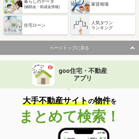
暮らしのデータ
家賃相場
(補助金・助成金情報)
人気タウン
住宅ローン
ランキング
ページトップに戻る
goo住宅・不動産
アプリ
大手不動産サイト
物件
の
を
まとめて検索！