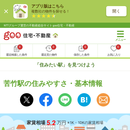
アプリ版はこちら
開く
複数社の物件を探せる！
NTTグループ運営の不動産総合サイト goo住宅・不動産
0
0
0
0
最近検索した条件
最近見た物件
保存した条件
お気に入り
「住みたい駅」を見つけよう
苦竹駅の住みやすさ・基本情報
5.2
家賃相場
万円
※1K・1DKの家賃相場