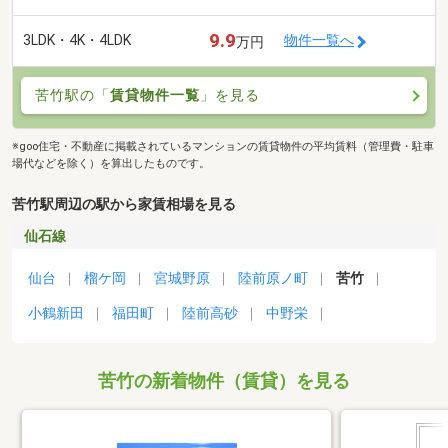
9.9
3LDK・4K・4LDK
物件一覧へ
万円
苦竹駅の「
賃貸物件一覧
」を見る
※goo住宅・不動産に掲載されているマンションの賃貸物件の平均賃料（管理費・駐車
場代などを除く）を算出したものです。
苦竹駅周辺の駅から家賃相場を見る
仙石線
仙台
榴ケ岡
宮城野原
陸前原ノ町
苦竹
小鶴新田
福田町
陸前高砂
中野栄
苦竹の新着物件（賃貸）を見る