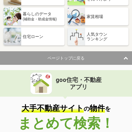
暮らしのデータ
家賃相場
(補助金・助成金情報)
人気タウン
住宅ローン
ランキング
ページトップに戻る
goo住宅・不動産
アプリ
大手不動産サイト
物件
の
を
まとめて検索！