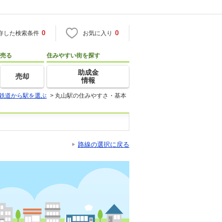
0
0
存した検索条件
お気に入り
売る
住みやすい街を探す
助成金
売却
情報
鉄道から駅を選ぶ
>
丸山駅の住みやすさ・基本
路線の選択に戻る