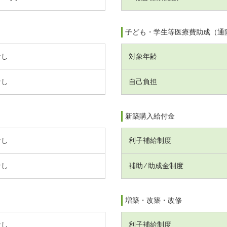
子ども・学生等医療費助成（通
なし
対象年齢
なし
自己負担
新築購入給付金
なし
利子補給制度
なし
補助 ⁄ 助成金制度
増築・改築・改修
なし
利子補給制度