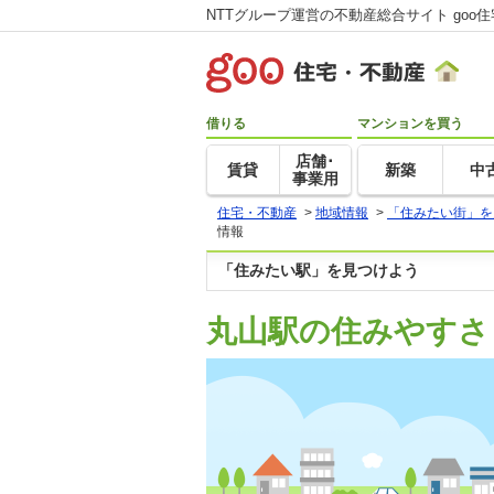
NTTグループ運営の不動産総合サイト goo
借りる
マンションを買う
店舗･
賃貸
新築
中
事業用
住宅・不動産
>
地域情報
>
「住みたい街」を
情報
「住みたい駅」を見つけよう
丸山駅の住みやすさ