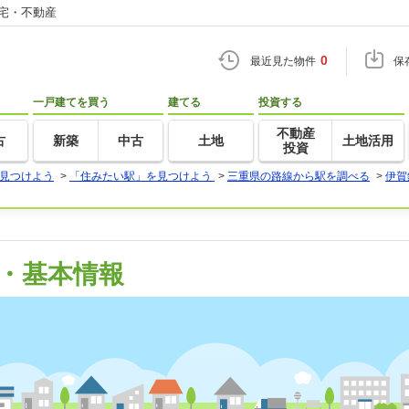
住宅・不動産
0
最近見た物件
保
一戸建てを買う
建てる
投資する
不動産
古
新築
中古
土地
土地活用
投資
見つけよう
>
「住みたい駅」を見つけよう
>
三重県の路線から駅を調べる
>
伊賀
・基本情報