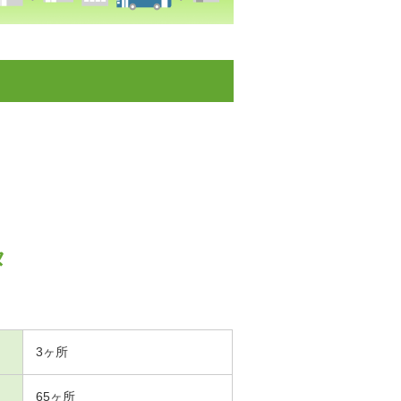
タ
3ヶ所
65ヶ所