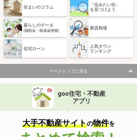
「住みたい街」
住まいのコラム
を見つけよう
暮らしのデータ
家賃相場
(補助金・助成金情報)
人気タウン
住宅ローン
ランキング
ページトップに戻る
goo住宅・不動産
アプリ
大手不動産サイト
物件
の
を