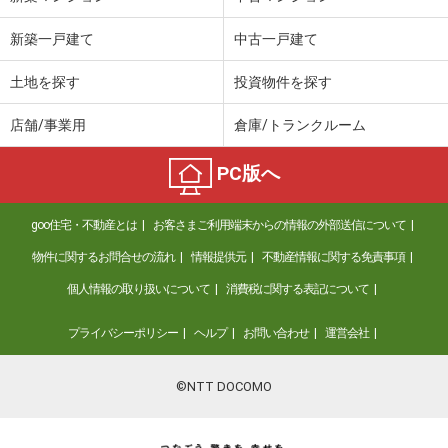
新築一戸建て
中古一戸建て
土地を探す
投資物件を探す
店舗/事業用
倉庫/トランクルーム
PC版へ
goo住宅・不動産とは
お客さまご利用端末からの情報の外部送信について
物件に関するお問合せの流れ
情報提供元
不動産情報に関する免責事項
個人情報の取り扱いについて
消費税に関する表記について
プライバシーポリシー
ヘルプ
お問い合わせ
運営会社
©NTT DOCOMO