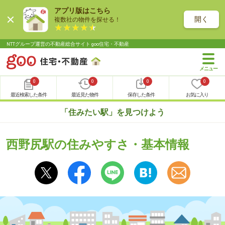
アプリ版はこちら
開く
複数社の物件を探せる！
NTTグループ運営の不動産総合サイト goo住宅・不動産
0
0
0
0
最近検索した条件
最近見た物件
保存した条件
お気に入り
「住みたい駅」を見つけよう
西野尻駅の住みやすさ・基本情報