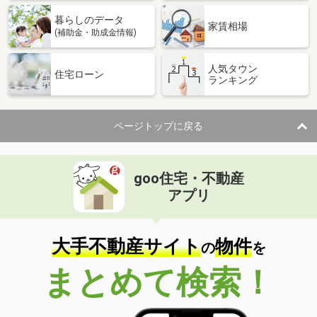
暮らしのデータ
家賃相場
(補助金・助成金情報)
人気タウン
住宅ローン
ランキング
ページトップに戻る
goo住宅・不動産
アプリ
大手不動産サイト
物件
の
を
まとめて検索！