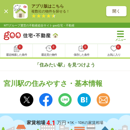
アプリ版はこちら
開く
複数社の物件を探せる！
NTTグループ運営の不動産総合サイト goo住宅・不動産
0
0
0
0
最近検索した条件
最近見た物件
保存した条件
お気に入り
「住みたい駅」を見つけよう
宮川駅の住みやすさ・基本情報
4.1
家賃相場
万円
※1K・1DKの家賃相場