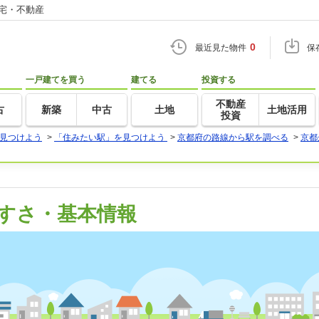
住宅・不動産
0
最近見た物件
保
一戸建てを買う
建てる
投資する
不動産
古
新築
中古
土地
土地活用
投資
見つけよう
>
「住みたい駅」を見つけよう
>
京都府の路線から駅を調べる
>
京都
すさ・基本情報