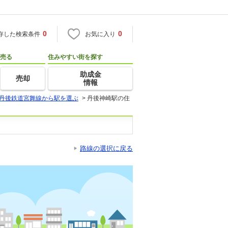
0
0
存した検索条件
お気に入り
売る
住みやすい街を探す
助成金
売却
情報
丹後鉄道宮舞線から駅を選ぶ
>
丹後神崎駅の住
路線の選択に戻る