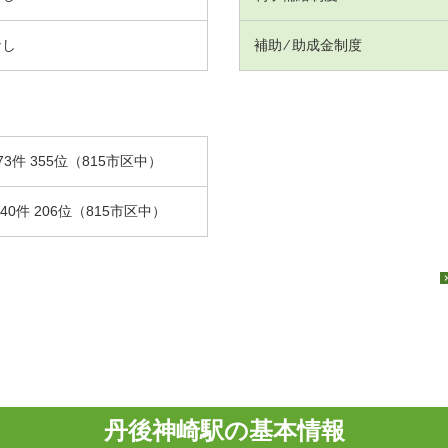
なし
補助 ⁄ 助成金制度
73件 355位（815市区中）
.40件 206位（815市区中）
丹後神崎駅の基本情報