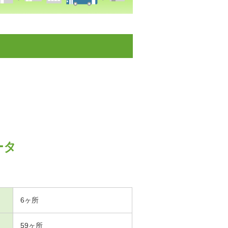
ータ
6ヶ所
59ヶ所