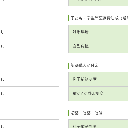
子ども・学生等医療費助成（通
なし
対象年齢
なし
自己負担
新築購入給付金
なし
利子補給制度
なし
補助 ⁄ 助成金制度
増築・改築・改修
なし
利子補給制度