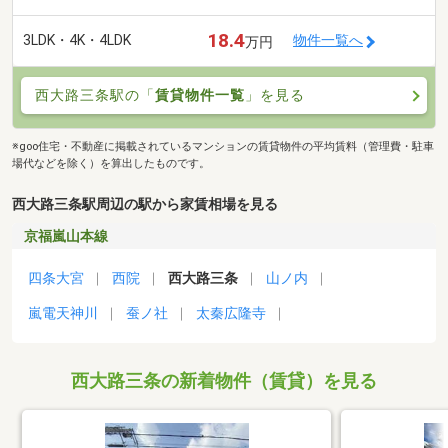
18.4
3LDK・4K・4LDK
物件一覧へ
万円
西大路三条駅の「
賃貸物件一覧
」を見る
※goo住宅・不動産に掲載されているマンションの賃貸物件の平均賃料（管理費・駐車
場代などを除く）を算出したものです。
西大路三条駅周辺の駅から家賃相場を見る
京福嵐山本線
四条大宮
西院
西大路三条
山ノ内
嵐電天神川
蚕ノ社
太秦広隆寺
西大路三条の新着物件（賃貸）を見る