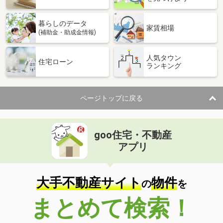
暮らしのデータ
家賃相場
(補助金・助成金情報)
人気タウン
住宅ローン
ランキング
ページトップに戻る
goo住宅・不動産
アプリ
大手不動産サイト
物件
の
を
まとめて検索！