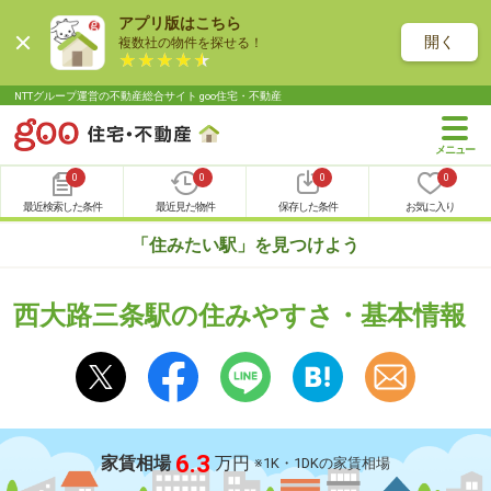
アプリ版はこちら
開く
複数社の物件を探せる！
NTTグループ運営の不動産総合サイト goo住宅・不動産
0
0
0
0
最近検索した条件
最近見た物件
保存した条件
お気に入り
「住みたい駅」を見つけよう
西大路三条駅の住みやすさ・基本情報
6.3
家賃相場
万円
※1K・1DKの家賃相場