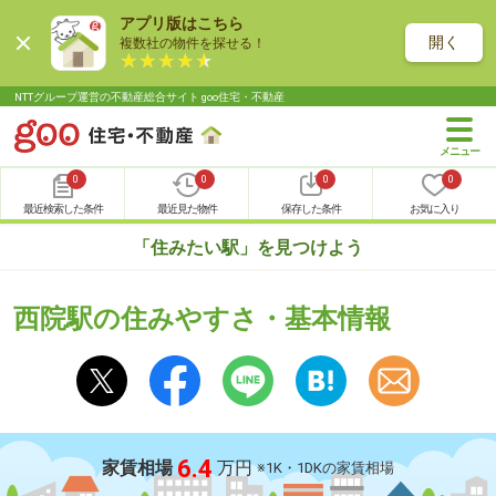
アプリ版はこちら
開く
複数社の物件を探せる！
NTTグループ運営の不動産総合サイト goo住宅・不動産
0
0
0
0
最近検索した条件
最近見た物件
保存した条件
お気に入り
「住みたい駅」を見つけよう
西院駅の住みやすさ・基本情報
6.4
家賃相場
万円
※1K・1DKの家賃相場