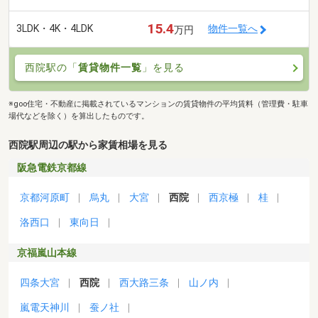
15.4
3LDK・4K・4LDK
物件一覧へ
万円
西院駅の「
賃貸物件一覧
」を見る
※goo住宅・不動産に掲載されているマンションの賃貸物件の平均賃料（管理費・駐車
場代などを除く）を算出したものです。
西院駅周辺の駅から家賃相場を見る
阪急電鉄京都線
京都河原町
烏丸
大宮
西院
西京極
桂
洛西口
東向日
京福嵐山本線
四条大宮
西院
西大路三条
山ノ内
嵐電天神川
蚕ノ社