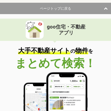
ページトップに戻る
goo住宅・不動産
アプリ
大手不動産サイト
物件
の
を
まとめて検索！