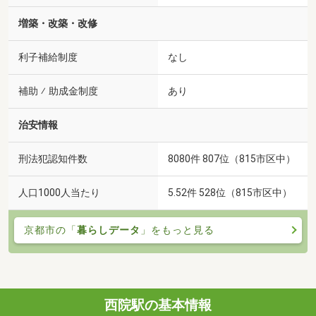
増築・改築・改修
利子補給制度
なし
補助 ⁄ 助成金制度
あり
治安情報
刑法犯認知件数
8080件 807位（815市区中）
人口1000人当たり
5.52件 528位（815市区中）
京都市の「
暮らしデータ
」をもっと見る
西院駅の基本情報