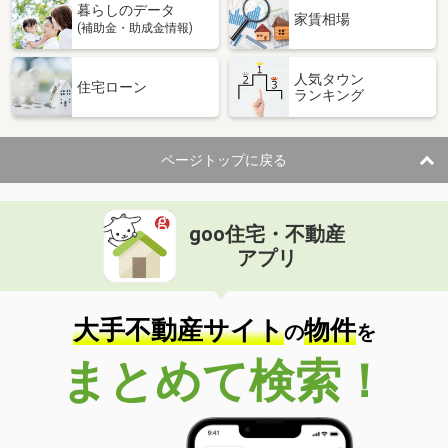
暮らしのデータ
家賃相場
(補助金・助成金情報)
人気タウン
住宅ローン
ランキング
ページトップに戻る
goo住宅・不動産
アプリ
大手不動産サイト
物件
の
を
まとめて検索！