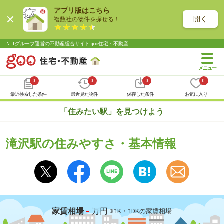
アプリ版はこちら
開く
複数社の物件を探せる！
NTTグループ運営の不動産総合サイト goo住宅・不動産
0
0
0
0
最近検索した条件
最近見た物件
保存した条件
お気に入り
「住みたい駅」を見つけよう
滝沢駅の住みやすさ・基本情報
-
家賃相場
万円
※1K・1DKの家賃相場