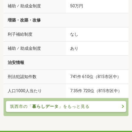
補助 ⁄ 助成金制度
50万円
増築・改築・改修
利子補給制度
なし
補助 ⁄ 助成金制度
あり
治安情報
刑法犯認知件数
741件 610位（815市区中）
人口1000人当たり
7.35件 720位（815市区中）
筑西市の「
暮らしデータ
」をもっと見る