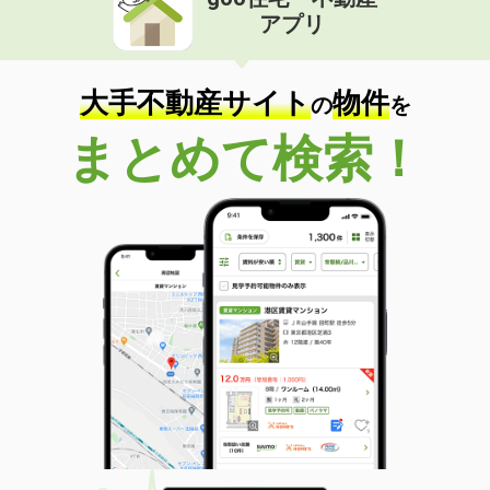
アプリ
大手不動産サイト
物件
の
を
まとめて検索！