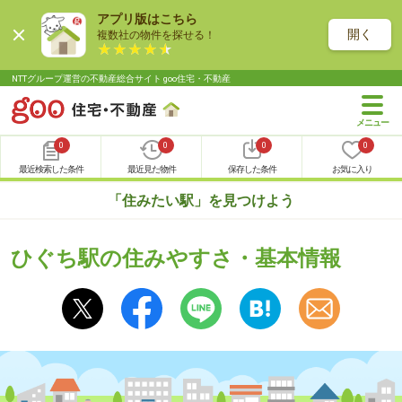
アプリ版はこちら
開く
複数社の物件を探せる！
NTTグループ運営の不動産総合サイト goo住宅・不動産
0
0
0
0
最近検索した条件
最近見た物件
保存した条件
お気に入り
「住みたい駅」を見つけよう
ひぐち駅の住みやすさ・基本情報