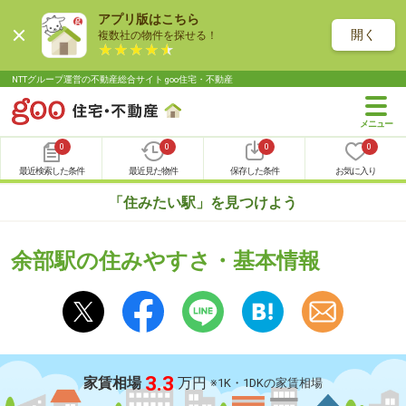
アプリ版はこちら
開く
複数社の物件を探せる！
NTTグループ運営の不動産総合サイト goo住宅・不動産
0
0
0
0
最近検索した条件
最近見た物件
保存した条件
お気に入り
「住みたい駅」を見つけよう
余部駅の住みやすさ・基本情報
3.3
家賃相場
万円
※1K・1DKの家賃相場