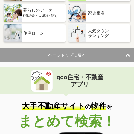
暮らしのデータ
家賃相場
(補助金・助成金情報)
人気タウン
住宅ローン
ランキング
ページトップに戻る
goo住宅・不動産
アプリ
大手不動産サイト
物件
の
を
まとめて検索！