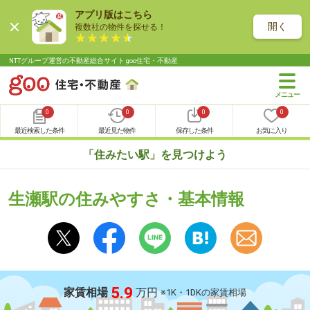
アプリ版はこちら
開く
複数社の物件を探せる！
NTTグループ運営の不動産総合サイト goo住宅・不動産
0
0
0
0
最近検索した条件
最近見た物件
保存した条件
お気に入り
「住みたい駅」を見つけよう
生瀬駅の住みやすさ・基本情報
5.9
家賃相場
万円
※1K・1DKの家賃相場