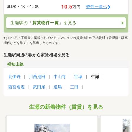
10.5
3LDK・4K・4LDK
物件一覧へ
万円
生瀬駅の「
賃貸物件一覧
」を見る
※goo住宅・不動産に掲載されているマンションの賃貸物件の平均賃料（管理費・駐車
場代などを除く）を算出したものです。
生瀬駅周辺の駅から家賃相場を見る
福知山線
北伊丹
川西池田
中山寺
宝塚
生瀬
西宮名塩
武田尾
道場
三田
生瀬の新着物件（賃貸）を見る