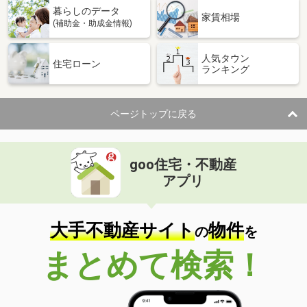
暮らしのデータ
家賃相場
(補助金・助成金情報)
人気タウン
住宅ローン
ランキング
ページトップに戻る
goo住宅・不動産
アプリ
大手不動産サイト
物件
の
を
まとめて検索！