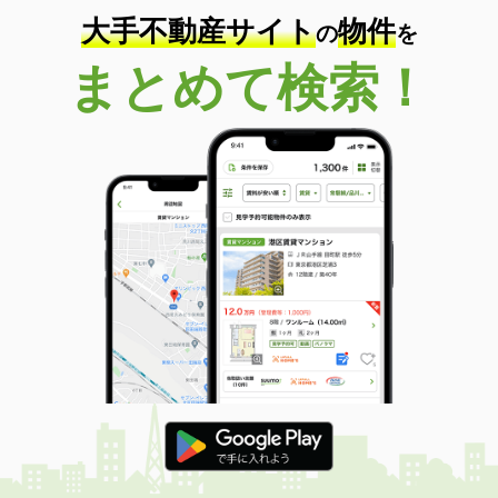
大手不動産サイト
物件
の
を
まとめて検索！