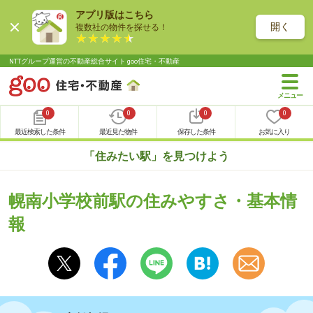
アプリ版はこちら
開く
複数社の物件を探せる！
NTTグループ運営の不動産総合サイト goo住宅・不動産
0
0
0
0
最近検索した条件
最近見た物件
保存した条件
お気に入り
「住みたい駅」を見つけよう
幌南小学校前駅の住みやすさ・基本情
報