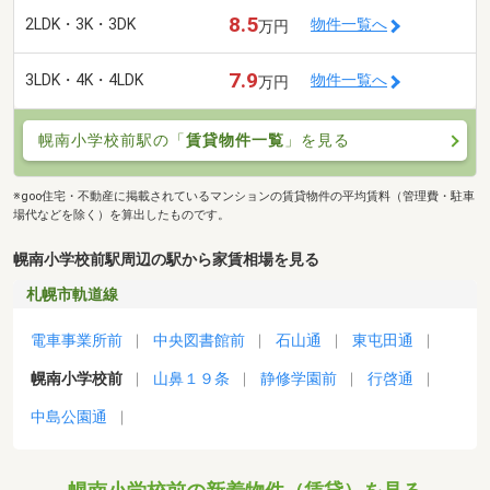
8.5
2LDK・3K・3DK
物件一覧へ
万円
7.9
3LDK・4K・4LDK
物件一覧へ
万円
幌南小学校前駅の「
賃貸物件一覧
」を見る
※goo住宅・不動産に掲載されているマンションの賃貸物件の平均賃料（管理費・駐車
場代などを除く）を算出したものです。
幌南小学校前駅周辺の駅から家賃相場を見る
札幌市軌道線
電車事業所前
中央図書館前
石山通
東屯田通
幌南小学校前
山鼻１９条
静修学園前
行啓通
中島公園通