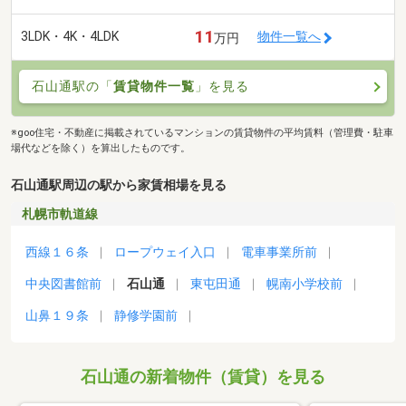
11
3LDK・4K・4LDK
物件一覧へ
万円
石山通駅の「
賃貸物件一覧
」を見る
※goo住宅・不動産に掲載されているマンションの賃貸物件の平均賃料（管理費・駐車
場代などを除く）を算出したものです。
石山通駅周辺の駅から家賃相場を見る
札幌市軌道線
西線１６条
ロープウェイ入口
電車事業所前
中央図書館前
石山通
東屯田通
幌南小学校前
山鼻１９条
静修学園前
石山通の新着物件（賃貸）を見る