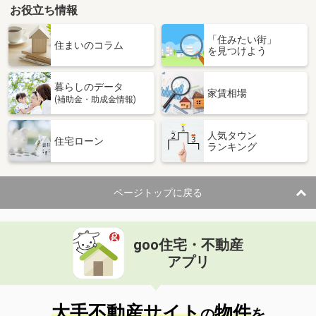
お役立ち情報
「住みたい街」
住まいのコラム
を見つけよう
暮らしのデータ
家賃相場
(補助金・助成金情報)
人気タウン
住宅ローン
ランキング
ページトップに戻る
goo住宅・不動産
アプリ
大手不動産サイト
物件
の
を