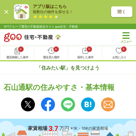
アプリ版はこちら
開く
複数社の物件を探せる！
NTTグループ運営の不動産総合サイト goo住宅・不動産
0
0
0
0
最近検索した条件
最近見た物件
保存した条件
お気に入り
「住みたい駅」を見つけよう
石山通駅の住みやすさ・基本情報
3.7
家賃相場
万円
※1K・1DKの家賃相場