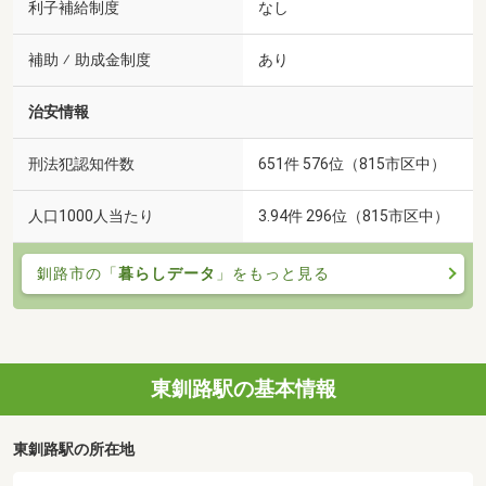
利子補給制度
なし
補助 ⁄ 助成金制度
あり
治安情報
刑法犯認知件数
651件 576位（815市区中）
人口1000人当たり
3.94件 296位（815市区中）
釧路市の「
暮らしデータ
」をもっと見る
東釧路駅の基本情報
東釧路駅の所在地