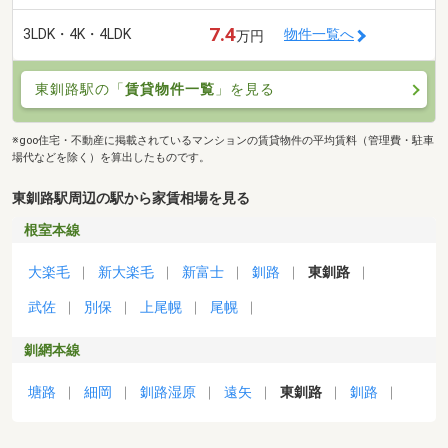
7.4
3LDK・4K・4LDK
物件一覧へ
万円
東釧路駅の「
賃貸物件一覧
」を見る
※goo住宅・不動産に掲載されているマンションの賃貸物件の平均賃料（管理費・駐車
場代などを除く）を算出したものです。
東釧路駅周辺の駅から家賃相場を見る
根室本線
大楽毛
新大楽毛
新富士
釧路
東釧路
武佐
別保
上尾幌
尾幌
釧網本線
塘路
細岡
釧路湿原
遠矢
東釧路
釧路