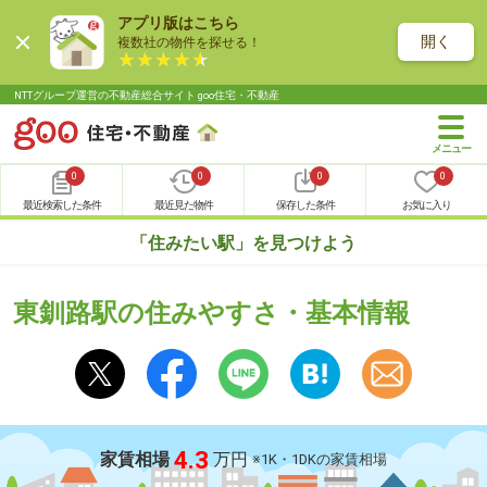
アプリ版はこちら
開く
複数社の物件を探せる！
NTTグループ運営の不動産総合サイト goo住宅・不動産
0
0
0
0
最近検索した条件
最近見た物件
保存した条件
お気に入り
「住みたい駅」を見つけよう
東釧路駅の住みやすさ・基本情報
4.3
家賃相場
万円
※1K・1DKの家賃相場