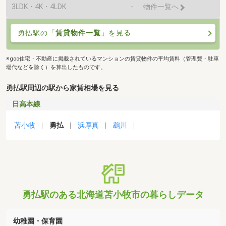
3LDK・4K・4LDK
-
物件一覧へ
勇払駅の「
賃貸物件一覧
」を見る
※goo住宅・不動産に掲載されているマンションの賃貸物件の平均賃料（管理費・駐車
場代などを除く）を算出したものです。
勇払駅周辺の駅から家賃相場を見る
日高本線
苫小牧
勇払
浜厚真
鵡川
勇払駅のある北海道苫小牧市の暮らしデータ
幼稚園・保育園