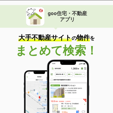
goo住宅・不動産
アプリ
大手不動産サイト
物件
の
を
まとめて検索！