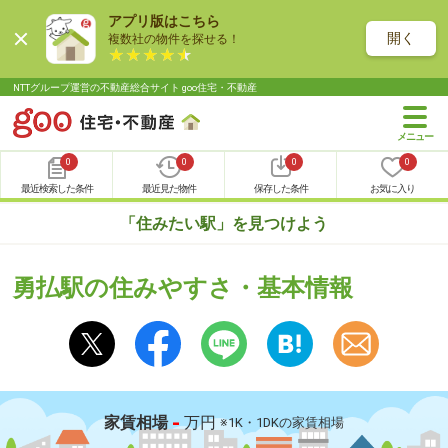
アプリ版はこちら
開く
複数社の物件を探せる！
NTTグループ運営の不動産総合サイト goo住宅・不動産
0
0
0
0
最近検索した条件
最近見た物件
保存した条件
お気に入り
「住みたい駅」を見つけよう
勇払駅の住みやすさ・基本情報
-
家賃相場
万円
※1K・1DKの家賃相場