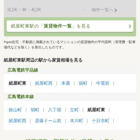
3LDK・4K・4LDK
-
物件一覧へ
紙屋町東駅の「
賃貸物件一覧
」を見る
※goo住宅・不動産に掲載されているマンションの賃貸物件の平均賃料（管理費・駐車
場代などを除く）を算出したものです。
紙屋町東駅周辺の駅から家賃相場を見る
広島電鉄宇品線
紙屋町東
紙屋町西
本通
袋町
中電前
広島電鉄本線
銀山町
胡町
八丁堀
立町
紙屋町東
紙屋町西
原爆ドーム前
本川町
十日市町