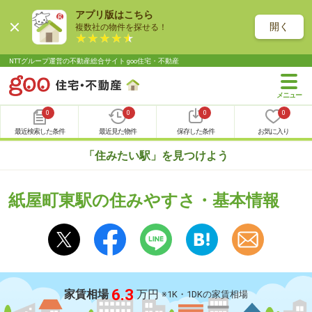
アプリ版はこちら
開く
複数社の物件を探せる！
NTTグループ運営の不動産総合サイト goo住宅・不動産
0
0
0
0
最近検索した条件
最近見た物件
保存した条件
お気に入り
「住みたい駅」を見つけよう
紙屋町東駅の住みやすさ・基本情報
6.3
家賃相場
万円
※1K・1DKの家賃相場