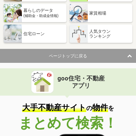
暮らしのデータ
家賃相場
(補助金・助成金情報)
人気タウン
住宅ローン
ランキング
ページトップに戻る
goo住宅・不動産
アプリ
大手不動産サイト
物件
の
を
まとめて検索！