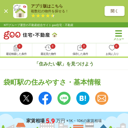
アプリ版はこちら
開く
複数社の物件を探せる！
NTTグループ運営の不動産総合サイト goo住宅・不動産
0
0
0
0
最近検索した条件
最近見た物件
保存した条件
お気に入り
「住みたい駅」を見つけよう
袋町駅の住みやすさ・基本情報
5.9
家賃相場
万円
※1K・1DKの家賃相場