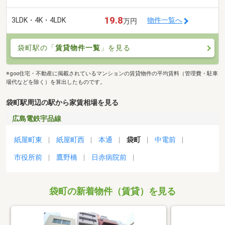
19.8
3LDK・4K・4LDK
物件一覧へ
万円
袋町駅の「
賃貸物件一覧
」を見る
※goo住宅・不動産に掲載されているマンションの賃貸物件の平均賃料（管理費・駐車
場代などを除く）を算出したものです。
袋町駅周辺の駅から家賃相場を見る
広島電鉄宇品線
紙屋町東
紙屋町西
本通
袋町
中電前
市役所前
鷹野橋
日赤病院前
袋町の新着物件（賃貸）を見る