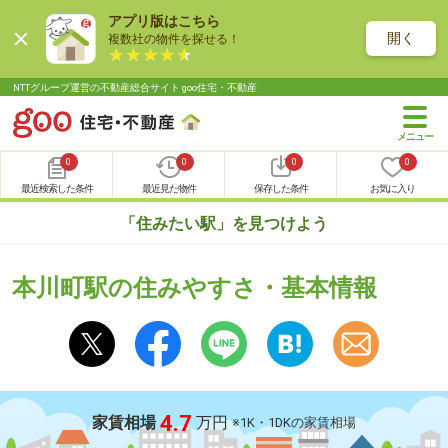
アプリ版はこちら
開く
複数社の物件を探せる！
NTTグループ運営の不動産総合サイト goo住宅・不動産
0
0
0
0
最近検索した条件
最近見た物件
保存した条件
お気に入り
「住みたい駅」を見つけよう
本川町駅の住みやすさ・基本情報
4.7
家賃相場
万円
※1K・1DKの家賃相場