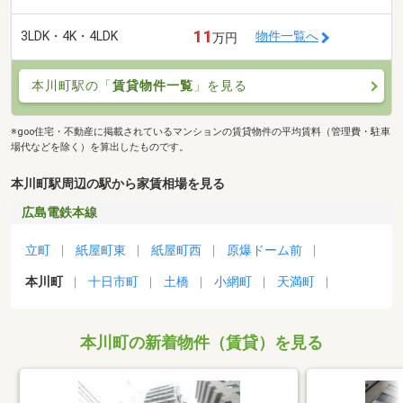
11
3LDK・4K・4LDK
物件一覧へ
万円
本川町駅の「
賃貸物件一覧
」を見る
※goo住宅・不動産に掲載されているマンションの賃貸物件の平均賃料（管理費・駐車
場代などを除く）を算出したものです。
本川町駅周辺の駅から家賃相場を見る
広島電鉄本線
立町
紙屋町東
紙屋町西
原爆ドーム前
本川町
十日市町
土橋
小網町
天満町
本川町の新着物件（賃貸）を見る