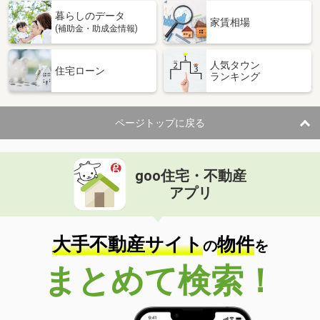
暮らしのデータ
家賃相場
(補助金・助成金情報)
人気タウン
住宅ローン
ランキング
ページトップに戻る
goo住宅・不動産
アプリ
大手不動産サイト
物件
の
を
まとめて検索！