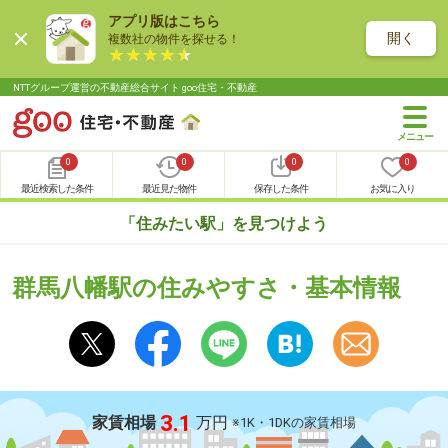
アプリ版はこちら
開く
複数社の物件を探せる！
NTTグループ運営の不動産総合サイト goo住宅・不動産
0
0
0
0
最近検索した条件
最近見た物件
保存した条件
お気に入り
「住みたい駅」を見つけよう
群馬八幡駅の住みやすさ・基本情報
3.1
家賃相場
万円
※1K・1DKの家賃相場