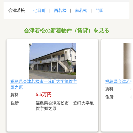
会津若松
七日町
西若松
南若松
門田
会津若松の新着物件（賃貸）を見る
福島県会津若松市一箕町大字亀賀字
福島県会津若
郷之原
賃料
5.5万円
賃料
住所
住所
福島県会津若松市一箕町大字亀
賀字郷之原