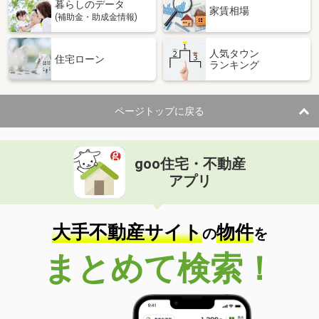
暮らしのデータ
家賃相場
(補助金・助成金情報)
人気タウン
住宅ローン
ランキング
ページトップに戻る
goo住宅・不動産
アプリ
大手不動産サイト
物件
の
を
まとめて検索！