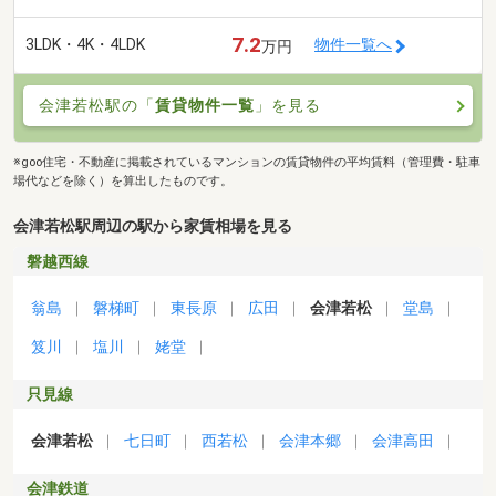
7.2
3LDK・4K・4LDK
物件一覧へ
万円
会津若松駅の「
賃貸物件一覧
」を見る
※goo住宅・不動産に掲載されているマンションの賃貸物件の平均賃料（管理費・駐車
場代などを除く）を算出したものです。
会津若松駅周辺の駅から家賃相場を見る
磐越西線
翁島
磐梯町
東長原
広田
会津若松
堂島
笈川
塩川
姥堂
只見線
会津若松
七日町
西若松
会津本郷
会津高田
会津鉄道