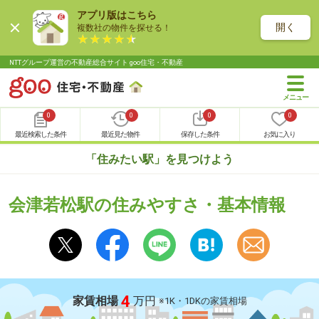
アプリ版はこちら
開く
複数社の物件を探せる！
NTTグループ運営の不動産総合サイト goo住宅・不動産
0
0
0
0
最近検索した条件
最近見た物件
保存した条件
お気に入り
「住みたい駅」を見つけよう
会津若松駅の住みやすさ・基本情報
4
家賃相場
万円
※1K・1DKの家賃相場