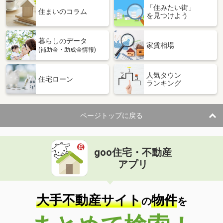
「住みたい街」
住まいのコラム
を見つけよう
暮らしのデータ
家賃相場
(補助金・助成金情報)
人気タウン
住宅ローン
ランキング
ページトップに戻る
goo住宅・不動産
アプリ
大手不動産サイト
物件
の
を