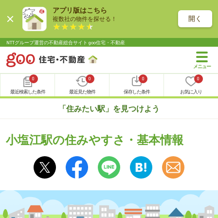
アプリ版はこちら
開く
複数社の物件を探せる！
NTTグループ運営の不動産総合サイト goo住宅・不動産
0
0
0
0
最近検索した条件
最近見た物件
保存した条件
お気に入り
「住みたい駅」を見つけよう
小塩江駅の住みやすさ・基本情報