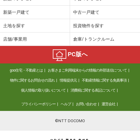
新築一戸建て
中古一戸建て
土地を探す
投資物件を探す
店舗/事業用
倉庫/トランクルーム
PC版へ
goo住宅・不動産とは
お客さまご利用端末からの情報の外部送信について
物件に関するお問合せの流れ
情報提供元
不動産情報に関する免責事項
個人情報の取り扱いについて
消費税に関する表記について
プライバシーポリシー
ヘルプ
お問い合わせ
運営会社
©NTT DOCOMO